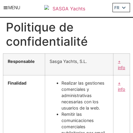
MENU
FR
ES
Politique de
EN
DE
confidentialité
IT
Responsable
Sasga Yachts, S.L.
+
info
Finalidad
Realizar las gestiones
+
comerciales y
info
administrativas
necesarias con los
usuarios de la web.
Remitir las
comunicaciones
comerciales
publicitarias por email,