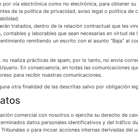
to por vía electrónica como no electrónica, para obtener su 
tes de la política de privacidad, aviso legal o política de 
abilidad.
erán tratados, dentro de la relación contractual que les vi
s, contables y laborables que sean necesarias en virtud de l
timiento remitiendo un escrito con el asunto “Baja” al cor
​
no realiza prácticas de spam, por lo tanto, no envía corr
Usuario. En consecuencia, en todas las comunicaciones que r
preso para recibir nuestras comunicaciones.
na otra finalidad de las descritas salvo por obligación lega
datos
ación comercial con nosotros o ejercite su derecho de canc
rminados datos personales identificativos y del tráfico d
 Tribunales o para incoar acciones internas derivadas del 