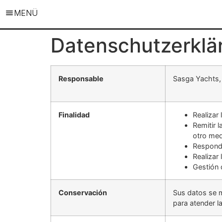
MENÜ
Datenschutzerklä
Responsable
Sasga Yachts, 
Finalidad
Realizar
Remitir 
otro med
Responde
Realizar
Gestión 
Conservación
Sus datos se m
para atender l