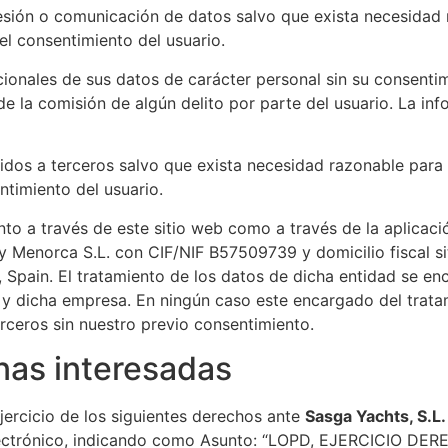
esión o comunicación de datos salvo que exista necesidad
del consentimiento del usuario.
cionales de sus datos de carácter personal sin su consentim
de la comisión de algún delito por parte del usuario. La inf
dos a terceros salvo que exista necesidad razonable para 
ntimiento del usuario.
o a través de este sitio web como a través de la aplicació
y Menorca S.L. con CIF/NIF B57509739​ y domicilio fiscal s
s, Spain. El tratamiento de los datos de dicha entidad se e
 y dicha empresa. En ningún caso este encargado del trata
ceros sin nuestro previo consentimiento.
nas interesadas
jercicio de los siguientes derechos ante
Sasga Yachts, S.L.​​
ectrónico, indicando como Asunto: “LOPD, EJERCICIO DERE