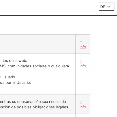
DE
ES
EN
IT
FR
+
info
arios de la web.
+
 MMS, comunidades sociales o cualquiera
info
l Usuario.
os por el Usuario.
ientras su conservación sea necesaria
+
ención de posibles obligaciones legales.
info