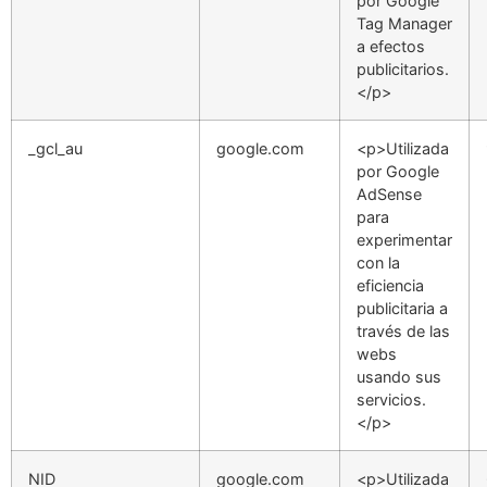
por Google
Tag Manager
a efectos
publicitarios.
</p>
_gcl_au
google.com
<p>Utilizada
por Google
AdSense
para
experimentar
con la
eficiencia
publicitaria a
través de las
webs
usando sus
servicios.
</p>
NID
google.com
<p>Utilizada