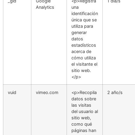
_gid
Google
<p>Registra
1 día/s
Analytics
una
identificación
única que se
utiliza para
generar
datos
estadísticos
acerca de
cómo utiliza
el visitante el
sitio web.
</p>
vuid
vimeo.com
<p>Recopila
2 año/s
datos sobre
las visitas
del usuario al
sitio web,
como qué
páginas han