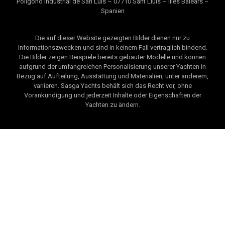
Polígono Industrial de San Luis – 07710 Sant Lluís – Illes Balears –
Spanien
Die auf dieser Website gezeigten Bilder dienen nur zu
Informationszwecken und sind in keinem Fall vertraglich bindend.
Die Bilder zeigen Beispiele bereits gebauter Modelle und können
aufgrund der umfangreichen Personalisierung unserer Yachten in
Bezug auf Aufteilung, Ausstattung und Materialien, unter anderem,
variieren. Sasga Yachts behält sich das Recht vor, ohne
Vorankündigung und jederzeit Inhalte oder Eigenschaften der
Yachten zu ändern.