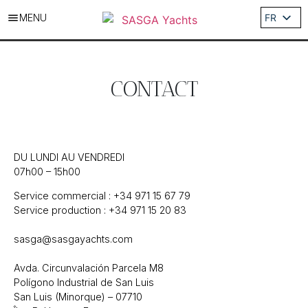
MENU
FR
ES
EN
DE
CONTACT
IT
DU LUNDI AU VENDREDI
07h00 – 15h00
Service commercial : +34 971 15 67 79
Service production : +34 971 15 20 83
sasga@sasgayachts.com
Avda. Circunvalación Parcela M8
Polígono Industrial de San Luis
San Luis (Minorque) – 07710