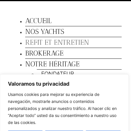
ACCUEIL
NOS YACHTS
REFIT ET ENTRETIEN
BROKERAGE
NOTRE HÉRITAGE
FONDATEUR
HISTOIRE
Valoramos tu privacidad
SALONS ET ÉVÉNEMENTS
Usamos cookies para mejorar su experiencia de
DEALERS
navegación, mostrarle anuncios o contenidos
personalizados y analizar nuestro tráfico. Al hacer clic en
ACTUALITÉS
“Aceptar todo” usted da su consentimiento a nuestro uso
MY SASGA
de las cookies.