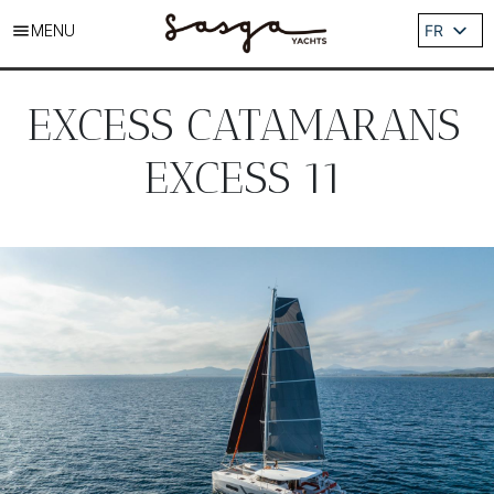
MENU
FR
ES
EN
EXCESS CATAMARANS
DE
IT
EXCESS 11