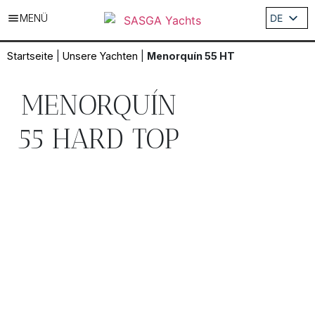
MENÜ
DE
ES
Startseite
|
Unsere Yachten
|
Menorquín 55 HT
EN
IT
MENORQUÍN
FR
55 HARD TOP