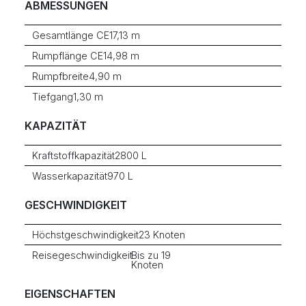
ABMESSUNGEN
Gesamtlänge CE
17,13 m
Rumpflänge CE
14,98 m
Rumpfbreite
4,90 m
Tiefgang
1,30 m
KAPAZITÄT
Kraftstoffkapazität
2800 L
Wasserkapazität
970 L
GESCHWINDIGKEIT
Höchstgeschwindigkeit
23 Knoten
Reisegeschwindigkeit
Bis zu 19
Knoten
EIGENSCHAFTEN