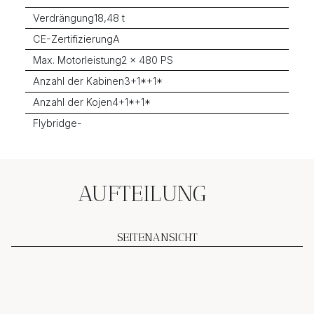
Verdrängung
18,48 t
CE-Zertifizierung
A
Max. Motorleistung
2 x 480 PS
Anzahl der Kabinen
3+1*+1*
Anzahl der Kojen
4+1*+1*
Flybridge
-
AUFTEILUNG
SEITENANSICHT