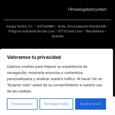
Hinweisgebersystem
Sasga Yachts, S.L. – B57652885 – Avda. Circunvalación Parcela M8 –
Polígono Industrial de San Luis – 07710 Sant Lluís – Illes Balears –
Spanien
Die auf dieser Website gezeigten Bilder dienen nur zu
Informationszwecken und sind in keinem Fall vertraglich bindend.
Valoramos tu privacidad
Die Bilder zeigen Beispiele bereits gebauter Modelle und können
aufgrund der umfangreichen Personalisierung unserer Yachten in
Usamos cookies para mejorar su experiencia de
Bezug auf Aufteilung, Ausstattung und Materialien, unter anderem,
navegación, mostrarle anuncios o contenidos
variieren. Sasga Yachts behält sich das Recht vor, ohne
personalizados y analizar nuestro tráfico. Al hacer clic en
Vorankündigung und jederzeit Inhalte oder Eigenschaften der
Yachten zu ändern.
“Aceptar todo” usted da su consentimiento a nuestro uso
de las cookies.
Personalizar
Rechazar todo
Aceptar todo