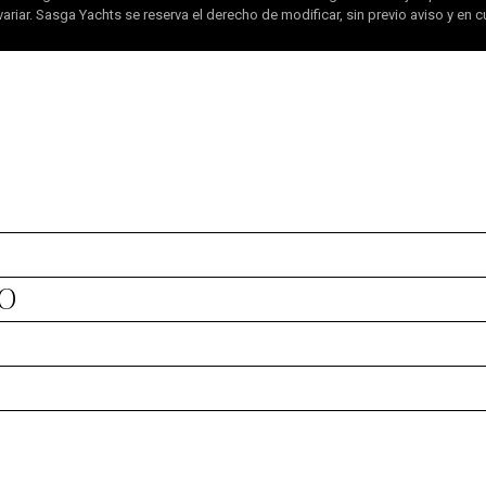
ariar. Sasga Yachts se reserva el derecho de modificar, sin previo aviso y en 
O