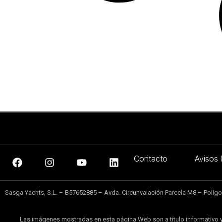
Contacto
Avisos 
Sasga Yachts, S.L. – B57652885 – Avda. Circunvalación Parcela M8 – Polígono
Las imágenes mostradas en esta página Web son a título informativo y