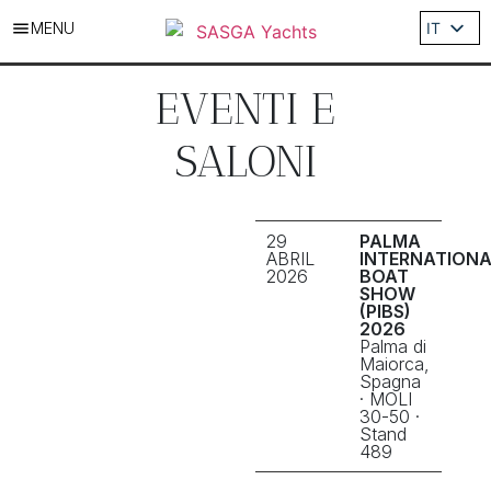
MENU
IT
ES
EN
EVENTI E
DE
SALONI
FR
29
PALMA
ABRIL
INTERNATION
2026
BOAT
SHOW
(PIBS)
2026
Palma di
Maiorca,
Spagna
· MOLI
30-50 ·
Stand
489