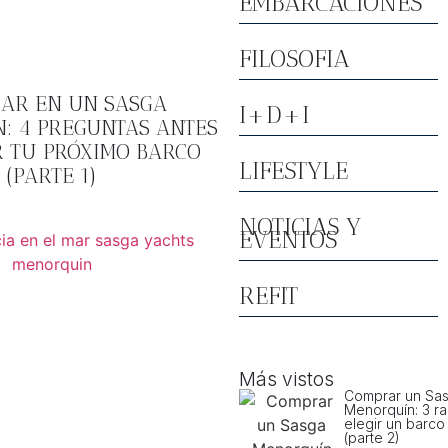
EMBARCACIONES
FILOSOFIA
AR EN UN SASGA
I+D+I
: 4 PREGUNTAS ANTES
R TU PRÓXIMO BARCO
LIFESTYLE
(PARTE 1)
NOTICIAS Y
EVENTOS
REFIT
Más vistos
Comprar un Sa
Menorquín: 3 r
elegir un barco
(parte 2)