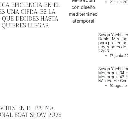
21 julio 2
ICA EFICIENCIA EN EL
S UNA CIFRA. ES LA
 QUE DECIDES HASTA
 QUIERES LLEGAR
Sasga Yachts c
Dealer Meeting
para presentar 
novedades de 
22/23
17 junio 2
Sasga Yachts pr
Menorquín 34 H
Menorquín 42 F
Náutico de Can
10 agosto
ACHTS EN EL PALMA
ONAL BOAT SHOW 2026