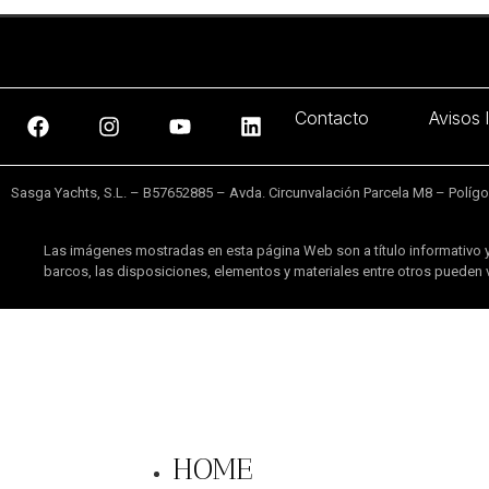
Contacto
Avisos 
Sasga Yachts, S.L. – B57652885 – Avda. Circunvalación Parcela M8 – Polígono
Las imágenes mostradas en esta página Web son a título informativo y
barcos, las disposiciones, elementos y materiales entre otros pueden v
HOME