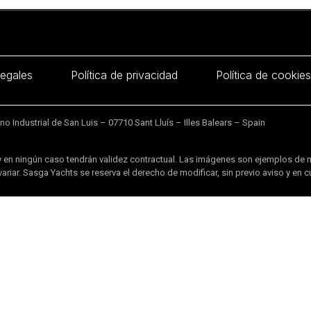
legales
Política de privacidad
Política de cookies
 Industrial de San Luis – 07710 Sant Lluís – Illes Balears – Spain
 en ningún caso tendrán validez contractual. Las imágenes son ejemplos de 
ariar. Sasga Yachts se reserva el derecho de modificar, sin previo aviso y en 