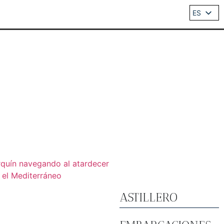
ES
EN
DE
IT
FR
ASTILLERO