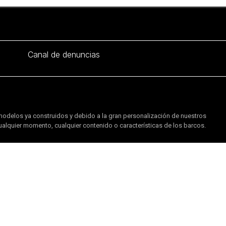
Canal de denuncias
modelos ya construidos y debido a la gran personalización de nuestros
cualquier momento, cualquier contenido o características de los barcos.